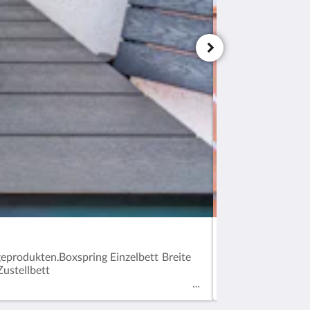
Doppelzimmer mi
eprodukten.Boxspring Einzelbett Breite
Das Doppelzimmer
ustellbett
sowie Mikrowell