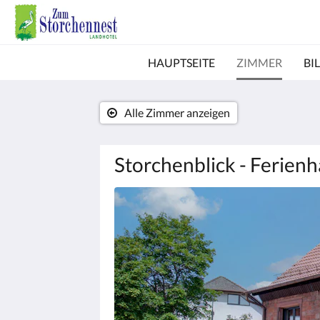
HAUPTSEITE
ZIMMER
BI
Alle Zimmer anzeigen
Storchenblick - Ferienh
Es
wird
unten
eine
Slideshow
angezeigt.
Bitte
tippen
Sie
auf