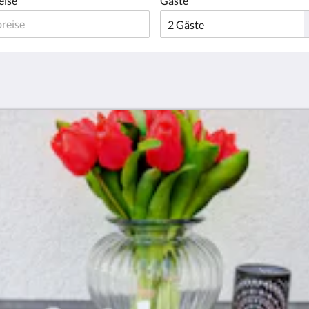
eise
Gäste