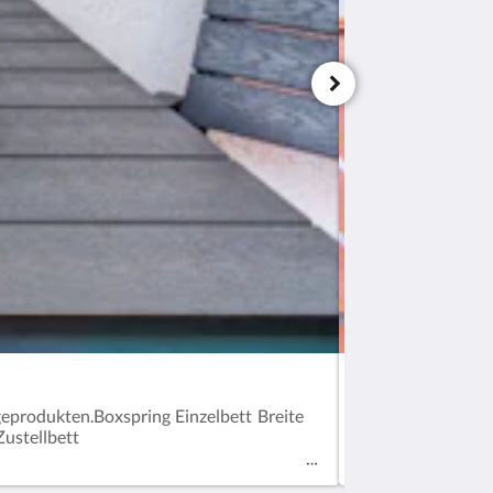
Doppelzimmer mi
eprodukten.Boxspring Einzelbett Breite
Das Doppelzimmer
ustellbett
sowie Mikrowell