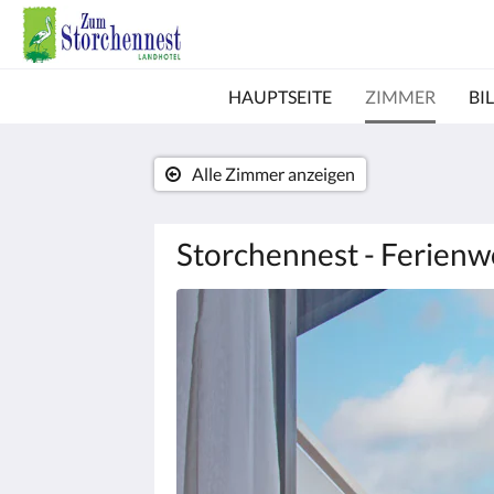
HAUPTSEITE
ZIMMER
BI
Alle Zimmer anzeigen
Storchennest - Ferien
Es
wird
unten
eine
Slideshow
angezeigt.
Bitte
tippen
Sie
auf