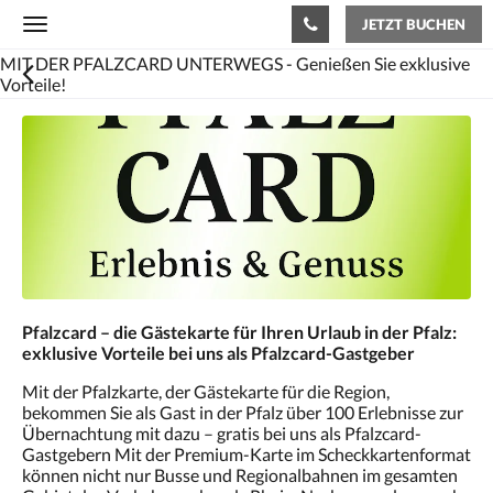
JETZT BUCHEN
Toggle
navigation
MIT DER PFALZCARD UNTERWEGS - Genießen Sie exklusive
Vorteile!
Es
wird
unten
eine
Slideshow
angezeigt.
Bitte
wischen
Sie
nach
Pfalzcard – die Gästekarte für Ihren Urlaub in der Pfalz:
links
exklusive Vorteile bei uns als Pfalzcard-Gastgeber
oder
rechts
Mit der Pfalzkarte, der Gästekarte für die Region,
oder
bekommen Sie als Gast in der Pfalz über 100 Erlebnisse zur
tippen
Übernachtung mit dazu – gratis bei uns als Pfalzcard-
Sie
Gastgebern Mit der Premium-Karte im Scheckkartenformat
auf
können nicht nur Busse und Regionalbahnen im gesamten
Zurück