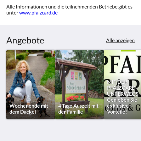
Alle Informationen und die teilnehmenden Betriebe gibt es
unter
www.pfalzcard.de
Angebote
Alle anzeigen
MIT DER
PFALZCARD
UNTERWEGS 
Genießen Sie
Wochenende mit
4 Tage Auszeit mit
exklusive
dem Dackel
der Familie
Vorteile!