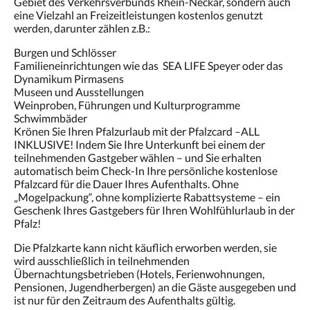
Gebiet des Verkehrsverbunds Rhein-Neckar, sondern auch
oder
eine Vielzahl an Freizeitleistungen kostenlos genutzt
Weiter,
werden, darunter zählen z.B.:
um
sich
Burgen und Schlösser
die
Familieneinrichtungen wie das SEA LIFE Speyer oder das
Bilder
Dynamikum Pirmasens
anzusehen.
Museen und Ausstellungen
Weinproben, Führungen und Kulturprogramme
Schwimmbäder
Krönen Sie Ihren Pfalzurlaub mit der Pfalzcard –ALL
INKLUSIVE! Indem Sie Ihre Unterkunft bei einem der
teilnehmenden Gastgeber wählen – und Sie erhalten
automatisch beim Check-In Ihre persönliche kostenlose
Pfalzcard für die Dauer Ihres Aufenthalts. Ohne
„Mogelpackung“, ohne komplizierte Rabattsysteme – ein
Geschenk Ihres Gastgebers für Ihren Wohlfühlurlaub in der
Pfalz!
Die Pfalzkarte kann nicht käuflich erworben werden, sie
wird ausschließlich in teilnehmenden
Übernachtungsbetrieben (Hotels, Ferienwohnungen,
Pensionen, Jugendherbergen) an die Gäste ausgegeben und
ist nur für den Zeitraum des Aufenthalts gültig.