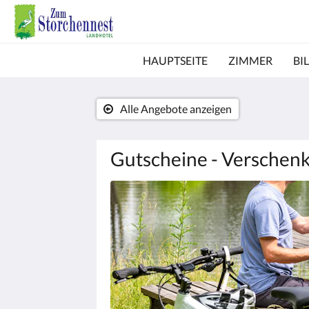
HAUPTSEITE
ZIMMER
BI
Alle Angebote anzeigen
Gutscheine - Verschen
Es
wird
unten
eine
Slideshow
angezeigt.
Bitte
tippen
Sie
auf