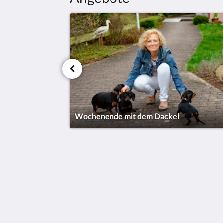
Wochenende mit dem Dackel
Landhotel Zum Storchennest
Hauptstraße 127
Bann Rheinland-Pfalz 66851
Germany
0049637192580