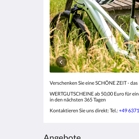
Zurück
oder
Weiter,
um
sich
die
Bilder
anzusehen.
Verschenken Sie eine SCHÖNE ZEIT - das 
WERTGUTSCHEINE ab 50,00 Euro für eine
in den nächsten 365 Tagen
Kontaktieren Sie uns direkt: Tel.:
+49 637
Angebote